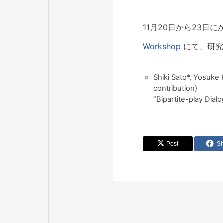
11月20日から23日
Workshop
にて、研究
Shiki Sato*, Yosuke
contribution)
“Bipartite-play Dial
Post
S