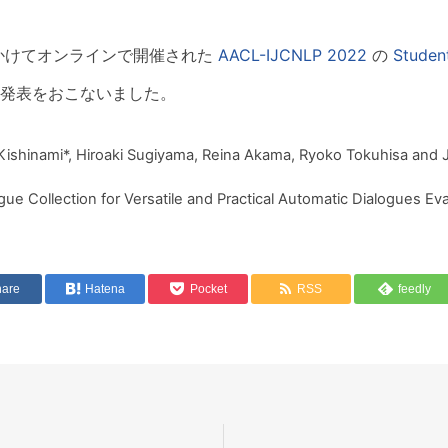
にかけてオンラインで開催された
AACL-IJCNLP 2022
の
Studen
発表をおこないました。
 Kishinami*, Hiroaki Sugiyama, Reina Akama, Ryoko Tokuhisa and 
ogue Collection for Versatile and Practical Automatic Dialogues Eva
hare
Hatena
Pocket
RSS
feedly