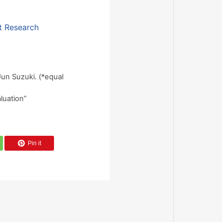
t Research
Jun Suzuki. (*equal
luation”
Pin it