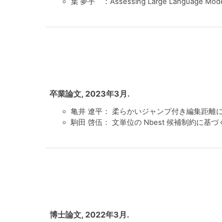
葉 夢宇 ：Assessing Large Language Models’ S
卒業論文, 2023年3月.
亀井 遼平： 柔らかいジャンプ付き編集距離に
駒田 啓伍： 文単位の Nbest 候補制約に基づ
博士論文, 2022年3月.