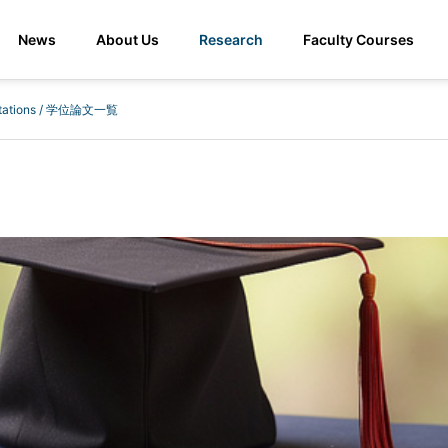
News
About Us
Research
Faculty Courses
rtations / 学位論文一覧