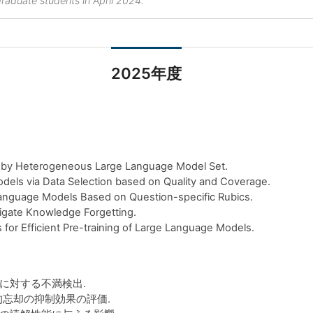
raduate students in April 2024.
2025年度
by Heterogeneous Large Language Model Set.
els via Data Selection based on Quality and Coverage.
guage Models Based on Question-specific Rubics.
ate Knowledge Forgetting.
 Efficient Pre-training of Large Language Models.
に対する不満検出.
的忘却の抑制効果の評価.