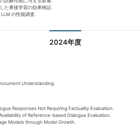
の読解性能に与える影響.
した事後学習の効果検証.
LM の性能調査.
2024年度
Document Understanding.
ue Responses Not Requiring Factuality Evaluation.
ilability of Reference-based Dialogue Evaluation.
age Models through Model Growth.