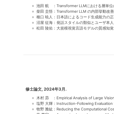
池田 航 ：Transformer LLMにおける層
柴田 圭悟：Transformer LLM の内部
種口 暁人：日本語によるコード生成能力の正
沼屋 征海：発話スタイルの類似とユーザ本人
松田 陵佑：大規模視覚言語モデルの質感知覚
修士論文, 2024年3月.
木村 昴 ：Empirical Analysis of Large Vision 
塩野 大輝：Instruction-Following Evaluation f
牧野 雅紘：Reducing the Computational Cost o