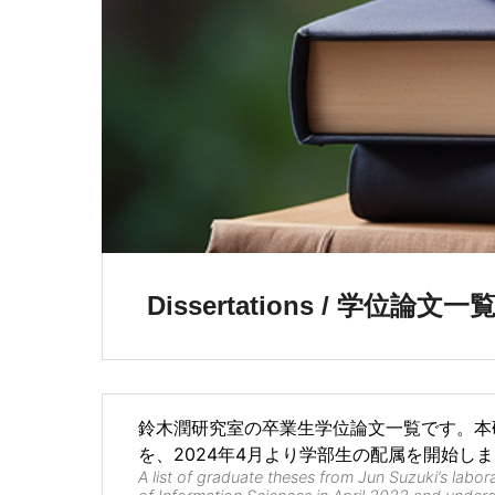
Dissertations / 学位論文一
鈴木潤研究室の卒業生学位論文一覧です。本研
を、2024年4月より学部生の配属を開始し
A list of graduate theses from Jun Suzuki’s labo