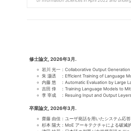
of Information Sciences in April 2022 and underg
修士論文, 2026年3月.
岩川 光一：Collaborative Output Generation 
朱 灏丞 ：Efficient Training of Language Mod
内藤 悠 ：Automatic Evaluation by Large Lan
吉田 倖 ：Training Language Models to Mitig
李 宰成 ：Resuing Input and Output Leyers for
卒業論文, 2026年3月.
齋藤 由佳：ユーザ発話を用いたシステム応答
杉本 陽大：MoE アーキテクチャによる破滅