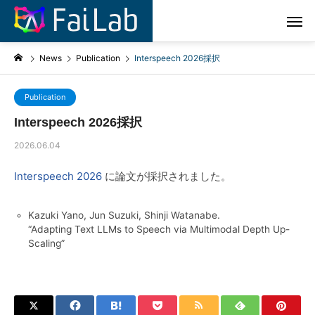
News
Publication
Interspeech 2026採択
Publication
Interspeech 2026採択
2026.06.04
Interspeech 2026
に論文が採択されました。
Kazuki Yano, Jun Suzuki, Shinji Watanabe.
“Adapting Text LLMs to Speech via Multimodal Depth Up-
Scaling”