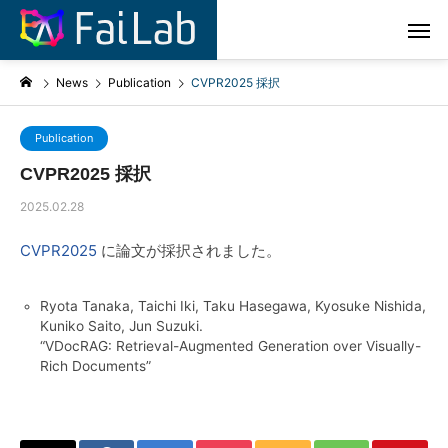
News
Publication
CVPR2025 採択
Publication
CVPR2025 採択
2025.02.28
CVPR2025
に論文が採択されました。
Ryota Tanaka, Taichi Iki, Taku Hasegawa, Kyosuke Nishida,
Kuniko Saito, Jun Suzuki.
“VDocRAG: Retrieval-Augmented Generation over Visually-
Rich Documents”