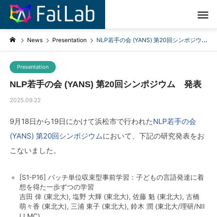
News
Presentation
NLP若手の会 (YANS) 第20回シンポジウム 発表
Presentation
NLP若手の会 (YANS) 第20回シンポジウム 発表
2025.09.22
9月18日から19日にかけて浜松市で行われた
NLP若手の会
(YANS) 第20回シンポジウム
において、下記の研究発表をお
こないました。
[S1-P16] バッチ単位収束型事前学習：子どもの言語発達に着
想を得た一歩ずつの学習
吉田 倖 (東北大), 塩野 大輝 (東北大), 佐藤 魁 (東北大), 古橋
萌々香 (東北大), 三浦 東子 (東北大), 鈴木 潤 (東北大/理研/NII
LLMC)