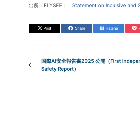
出所：ELYSEE：
Statement on Inclusive and Su
Post
Share
Hatena
国際AI安全報告書2025 公開（First Independen
Safety Report）