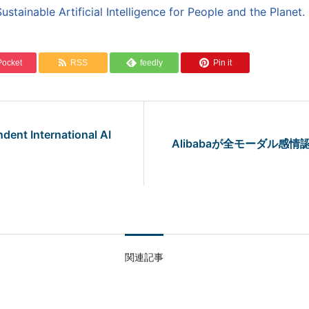
stainable Artificial Intelligence for People and the Planet.
Pocket
RSS
feedly
Pin it
t International AI
Alibabaが全モーダル感情認
関連記事