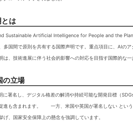
明とは
Sustainable Artificial Intelligence for People a
、多国間で原則を共有する国際声明です。重点項目に、AIのア
明は、技術進展に伴う社会的影響への対応を目指す国際的な一
国の立場
声明に署名し、デジタル格差の解消や持続可能な開発目標（SD
響促進も含まれます。 一方、米国や英国が署名しない とい
挙げ、国家安全保障上の懸念を強調しています。